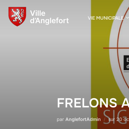
VIE MUNICIPALE
FRELONS A
par
AnglefortAdmin
sur
20 oc