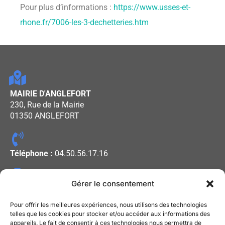
Pour plus d’informations :
https://www.usses-et-
rhone.fr/7006-les-3-dechetteries.htm
MAIRIE D'ANGLEFORT
230, Rue de la Mairie
01350 ANGLEFORT
Téléphone :
04.50.56.17.16
Gérer le consentement
Horaires d'ouverture :
Lundi - Mercredi - Vendredi : De
Pour offrir les meilleures expériences, nous utilisons des technologies
08h00 à 12h00
telles que les cookies pour stocker et/ou accéder aux informations des
appareils. Le fait de consentir à ces technologies nous permettra de
Mardi - Jeudi : De 13h30 à 17h30