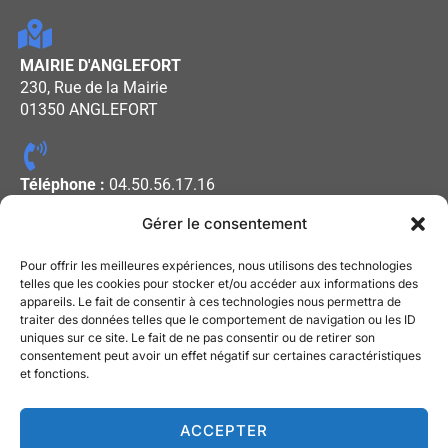
MAIRIE D'ANGLEFORT
230, Rue de la Mairie
01350 ANGLEFORT
Téléphone :
04.50.56.17.16
Gérer le consentement
Horaires d'ouverture :
Pour offrir les meilleures expériences, nous utilisons des technologies
Lundi - Mercredi - Vendredi : De
telles que les cookies pour stocker et/ou accéder aux informations des
appareils. Le fait de consentir à ces technologies nous permettra de
08h00 à 12h00
traiter des données telles que le comportement de navigation ou les ID
Mardi - Jeudi : De 13h30 à 17h30
uniques sur ce site. Le fait de ne pas consentir ou de retirer son
consentement peut avoir un effet négatif sur certaines caractéristiques
et fonctions.
Mentions légales
Gestion des cookies
ACCEPTER