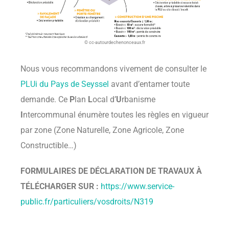
© cc-autourdechenonceaux.fr
Nous vous recommandons vivement de consulter le
PLUi du Pays de Seyssel
avant d’entamer toute
demande. Ce
P
lan
L
ocal d’
U
rbanisme
I
ntercommunal énumère toutes les règles en vigueur
par zone (Zone Naturelle, Zone Agricole, Zone
Constructible…)
FORMULAIRES DE DÉCLARATION DE TRAVAUX À
TÉLÉCHARGER SUR :
https://www.service-
public.fr/particuliers/vosdroits/N319