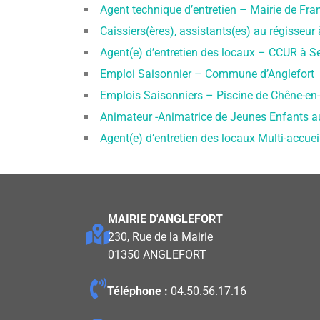
Agent technique d’entretien – Mairie de Fra
Caissiers(ères), assistants(es) au régisseu
Agent(e) d’entretien des locaux – CCUR à S
Emploi Saisonnier – Commune d’Anglefort
Emplois Saisonniers – Piscine de Chêne-e
Animateur -Animatrice de Jeunes Enfants au
Agent(e) d’entretien des locaux Multi-accuei
MAIRIE D'ANGLEFORT
230, Rue de la Mairie
01350 ANGLEFORT
Téléphone :
04.50.56.17.16