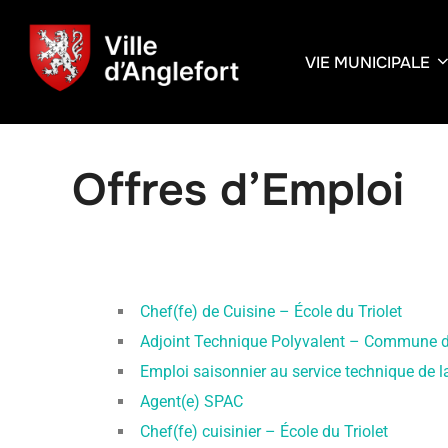
VIE MUNICIPALE
Offres d’Emploi
Chef(fe) de Cuisine – École du Triolet
Adjoint Technique Polyvalent – Commune d
Emploi saisonnier au service technique de
Agent(e) SPAC
Chef(fe) cuisinier – École du Triolet