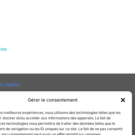
mine
s légales
 des cookies
Gérer le consentement
e de Confidentialité
les meilleures expériences, nous utilisons des technologies telles que les
 stocker et/ou accéder aux informations des appareils. Le fait de
t
ces technologies nous permettra de traiter des données telles que le
 de navigation ou les ID uniques sur ce site. Le fait de ne pas consentir
r son consentement peut avoir un effet négatif sur certaines