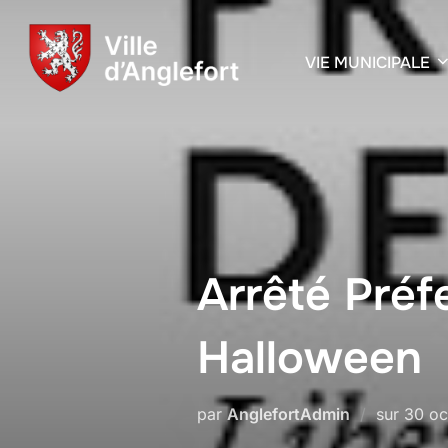
VIE MUNICIPALE
Arrêté Préf
Halloween
par
AnglefortAdmin
sur
30 oc