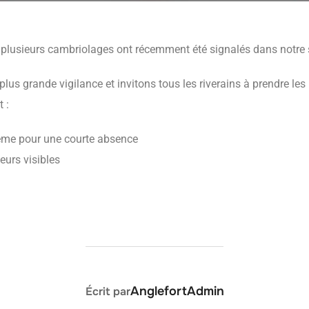
plusieurs cambriolages ont récemment été signalés dans notre 
lus grande vigilance et invitons tous les riverains à prendre le
t :
même pour une courte absence
eurs visibles
AUTEUR DE LA PUBLICATION
AnglefortAdmin
Écrit par