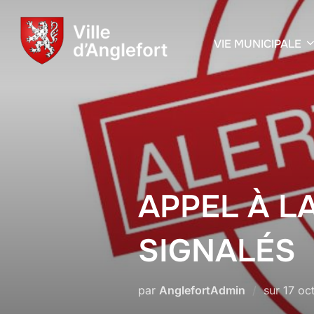
VIE MUNICIPALE
APPEL À L
SIGNALÉS
par
AnglefortAdmin
sur
17 oc