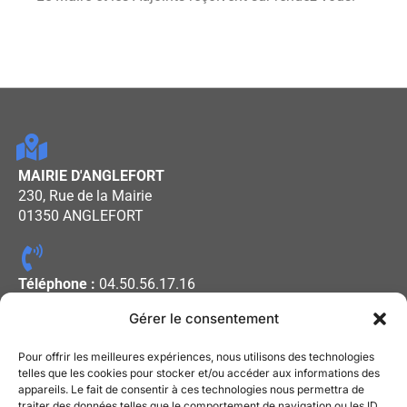
MAIRIE D'ANGLEFORT
230, Rue de la Mairie
01350 ANGLEFORT
Téléphone :
04.50.56.17.16
Gérer le consentement
Horaires d'ouverture :
Pour offrir les meilleures expériences, nous utilisons des technologies
Lundi - Mercredi - Vendredi : De
telles que les cookies pour stocker et/ou accéder aux informations des
appareils. Le fait de consentir à ces technologies nous permettra de
08h00 à 12h00
traiter des données telles que le comportement de navigation ou les ID