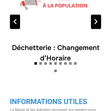
Déchetterie : Changement
RESTRICTIONS USAGE DE
d’Horaire
L’EAU
INFORMATIONS UTILES
Le Maire et les Adjoints reçoivent sur rendez-vous.