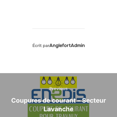
AUTEUR DE LA PUBLICATION
AnglefortAdmin
Écrit par
Previous
Coupures de courant – Secteur
Lavanche