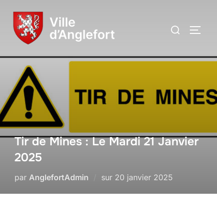
Tir de Mines : Le Mardi 21 Janvier
2025
par
AnglefortAdmin
sur
20 janvier 2025