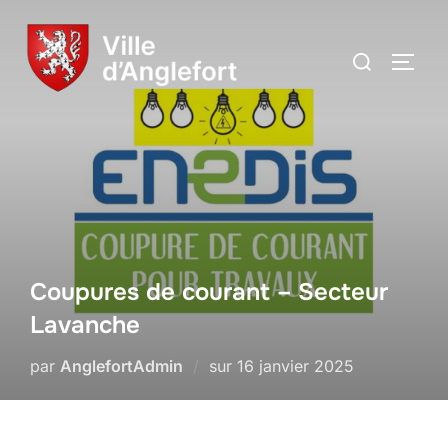
Coupures de courant – Secteur
Lavanche
par
AnglefortAdmin
sur
16 janvier 2025