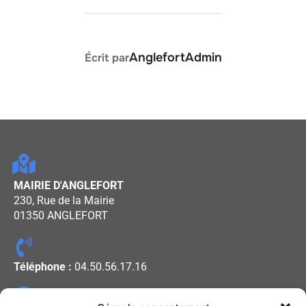
AUTEUR DE LA PUBLICATION
AnglefortAdmin
Écrit par
MAIRIE D'ANGLEFORT
230, Rue de la Mairie
01350 ANGLEFORT
Téléphone :
04.50.56.17.16