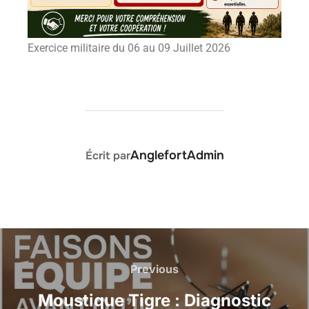
Exercice militaire du 06 au 09 Juillet 2026
AUTEUR DE LA PUBLICATION
AnglefortAdmin
Écrit par
Previous
Moustique Tigre : Diagnostic