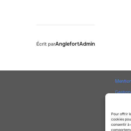
AUTEUR DE LA PUBLICATION
AnglefortAdmin
Écrit par
Mention
Gestion
Politiqu
Pour offrir 
Contac
cookies pour
consentir à 
comportement