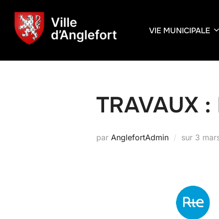
VIE MUNICIPALE
TRAVAUX : 
par
AnglefortAdmin
sur
3 mar