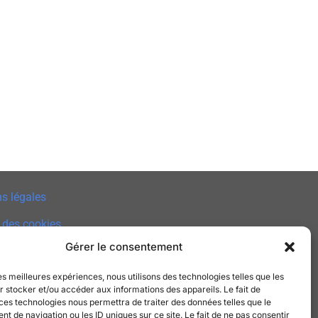
s légales
 des cookies
Gérer le consentement
e de Confidentialité
les meilleures expériences, nous utilisons des technologies telles que les
t
 stocker et/ou accéder aux informations des appareils. Le fait de
ces technologies nous permettra de traiter des données telles que le
 de navigation ou les ID uniques sur ce site. Le fait de ne pas consentir