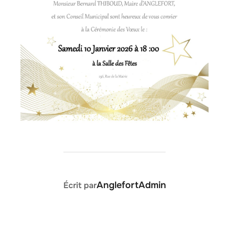
AUTEUR DE LA PUBLICATION
AnglefortAdmin
Écrit par