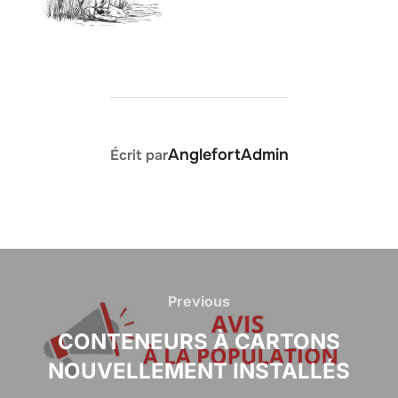
AUTEUR DE LA PUBLICATION
AnglefortAdmin
Écrit par
Previous
CONTENEURS À CARTONS
NOUVELLEMENT INSTALLÉS