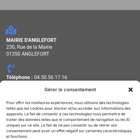
MAIRIE D'ANGLEFORT
230, Rue de la Mairie
01350 ANGLEFORT
Téléphone :
04.50.56.17.16
Gérer le consentement
Horaires d'ouverture :
Pour offrir les meilleures expériences, nous utilisons des technologies
Lundi - Mercredi - Vendredi : De
telles que les cookies pour stocker et/ou accéder aux informations des
appareils. Le fait de consentir à ces technologies nous permettra de
08h00 à 12h00
traiter des données telles que le comportement de navigation ou les ID
Mardi - Jeudi : De 13h30 à 17h30
uniques sur ce site. Le fait de ne pas consentir ou de retirer son
consentement peut avoir un effet négatif sur certaines caractéristiques
et fonctions.
Mentions légales