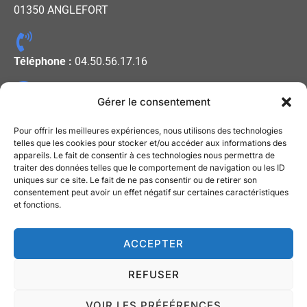
01350 ANGLEFORT
Téléphone :
04.50.56.17.16
Gérer le consentement
Horaires d'ouverture :
Lundi - Mercredi - Vendredi : De
Pour offrir les meilleures expériences, nous utilisons des technologies
08h00 à 12h00
telles que les cookies pour stocker et/ou accéder aux informations des
appareils. Le fait de consentir à ces technologies nous permettra de
Mardi - Jeudi : De 13h30 à 17h30
traiter des données telles que le comportement de navigation ou les ID
uniques sur ce site. Le fait de ne pas consentir ou de retirer son
consentement peut avoir un effet négatif sur certaines caractéristiques
Mentions légales
et fonctions.
Gestion des cookies
ACCEPTER
Politique de Confidentialité
REFUSER
Contact
VOIR LES PRÉFÉRENCES