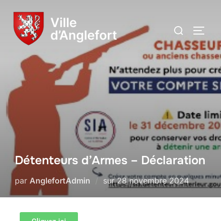
Détenteurs d’Armes – Déclaration
par
AnglefortAdmin
sur
28 novembre 2024