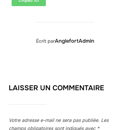
Cliquez ici
AUTEUR DE LA PUBLICATION
AnglefortAdmin
Écrit par
LAISSER UN COMMENTAIRE
Votre adresse e-mail ne sera pas publiée.
Les
champs obligatoires sont indiqués avec
*