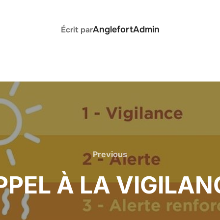
AUTEUR DE LA PUBLICATION
AnglefortAdmin
Écrit par
Previous
PPEL À LA VIGILAN