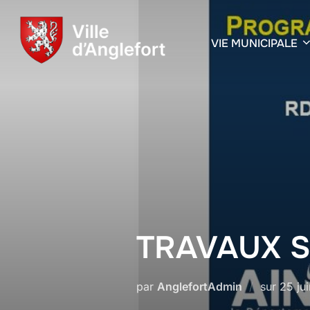
VIE MUNICIPALE
TRAVAUX S
par
AnglefortAdmin
sur
25 ju