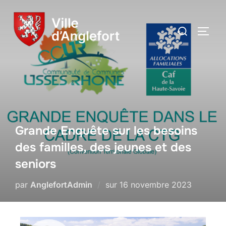
Grande Enquête sur les besoins
des familles, des jeunes et des
seniors
par
AnglefortAdmin
sur
16 novembre 2023