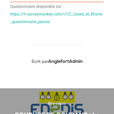
Questionnaire disponible sur :
https://fr.surveymonkey.com/r/CC_Usses_et_Rhone
_questionnaire_jeunes
AUTEUR DE LA PUBLICATION
AnglefortAdmin
Écrit par
Previous