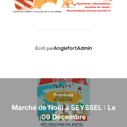
AUTEUR DE LA PUBLICATION
AnglefortAdmin
Écrit par
Previous
Marché de Noël à SEYSSEL : Le
09 Décembre